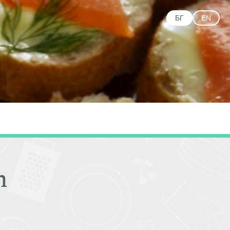
БГ
EN
n