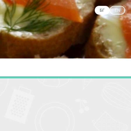
БГ
EN